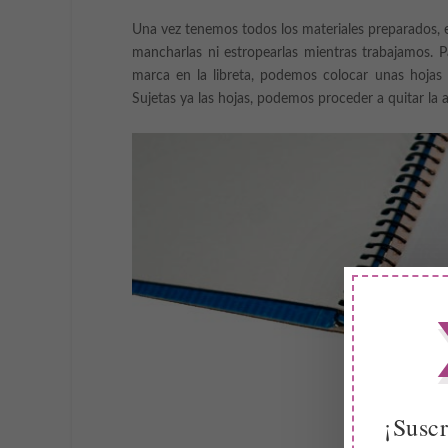
Una vez tenemos todos los materiales preparados, e
mancharlas ni estropearlas mientras trabajamos. Pa
marca en la libreta, podemos colocar unas hojas d
Sujetas ya las hojas, podemos proceder a quitar la an
¡Suscr