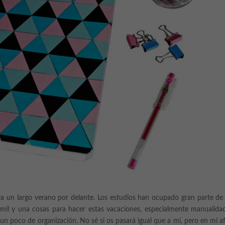
era un largo verano por delante. Los estudios han ocupado gran parte de
mil y una cosas para hacer estas vacaciones, especialmente manualida
 un poco de organización. No sé si os pasará igual que a mí, pero en mi a