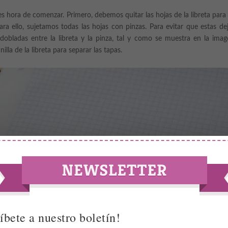
s hora de comenzar. Primero, debemos quitar las hojas de la libreta para
ra ello, sujetamos todas las hojas con pinzas. Para evitar que estas de
obladas entre la libreta y la pinza, tal y como se muestra en la imag
illa de la libreta para separar las tapas.
íbete a nuestro boletín!