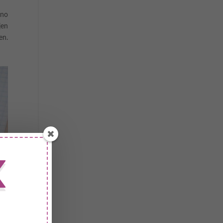
 no
jen
en.