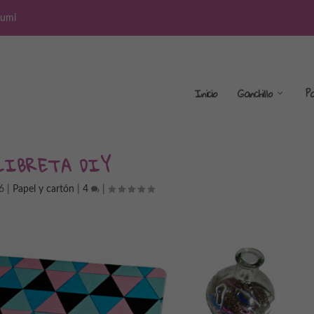
rumi
Inicio
Ganchillo
P
LIBRETA DIY
6
|
Papel y cartón
|
4
|