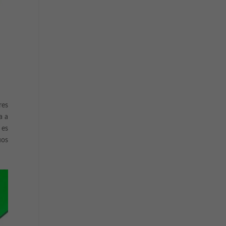
res
a a
 es
uos